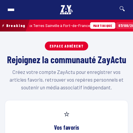
🔍
s par balles aux Terres Sainville à Fort-de-France
⚡ Breaking
07/08/202
MARTINIQUE
ESPACE ADHÉRENT
Rejoignez la communauté ZayActu
Créez votre compte ZayActu pour enregistrer vos
articles favoris, retrouver vos repères personnels et
soutenir un média associatif indépendant.
⭐
Vos favoris