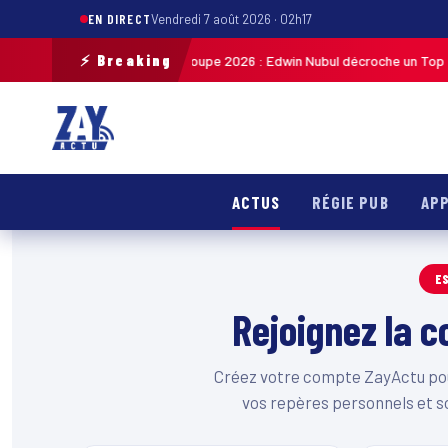
EN DIRECT
Vendredi 7 août 2026 · 02h17
⚡ Breaking
Tour cycliste de Guadeloupe 2026 : Edwin Nubul décroche un Top 10 l
1h27
ACTUS
RÉGIE PUB
APP
E
Rejoignez la
Créez votre compte ZayActu pour
vos repères personnels et s