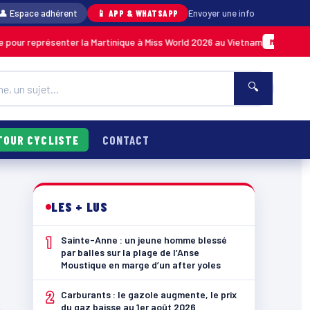
👤 Espace adhérent
📱 APP & WHATSAPP
Envoyer une info
pour représenter la Martinique à Miss World 2026 au Vietnam
MARTINIQUE
🔍
TOUR CYCLISTE
CONTACT
LES + LUS
1
Sainte-Anne : un jeune homme blessé
par balles sur la plage de l’Anse
Moustique en marge d’un after yoles
2
Carburants : le gazole augmente, le prix
du gaz baisse au 1er août 2026