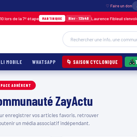
♡ Faire un don
ors de la 7ᵉ étape
Laurence Fibleuil s’envole 
Hier · 13h48
MARTINIQUE
LI MOBILE
WHATSAPP
🌀 SAISON CYCLONIQUE
SPACE ADHÉRENT
 communauté ZayActu
 enregistrer vos articles favoris, retrouver
outenir un média associatif indépendant.