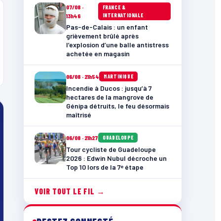
07/08 ·
FRANCE &
INTERNATIONALE
13h46
Pas-de-Calais : un enfant
grièvement brûlé après
l’explosion d’une balle antistress
achetée en magasin
06/08 · 21h54
MARTINIQUE
Incendie à Ducos : jusqu’à 7
hectares de la mangrove de
Génipa détruits, le feu désormais
maîtrisé
06/08 · 21h27
GUADELOUPE
Tour cycliste de Guadeloupe
2026 : Edwin Nubul décroche un
Top 10 lors de la 7ᵉ étape
VOIR TOUT LE FIL →