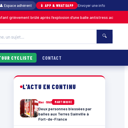
👤 Espace adhérent
📱 APP & WHATSAPP
Envoyer une info
 grièvement brûlé après l’explosion d’une balle antistress achetée en ma
🔍
TOUR CYCLISTE
CONTACT
L'ACTU EN CONTINU
Hier · 10h11
MARTINIQUE
Deux personnes blessées par
balles aux Terres Sainville à
Fort-de-France