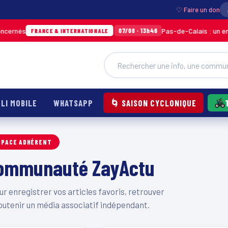
♡ Faire un don
rnés
Pas-de-Calais : un enfant
07/08 · 13h46
FRANCE & INTERNATIONALE
LI MOBILE
WHATSAPP
🌀 SAISON CYCLONIQUE
SPACE ADHÉRENT
 communauté ZayActu
 enregistrer vos articles favoris, retrouver
outenir un média associatif indépendant.