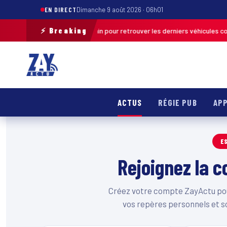
EN DIRECT
Dimanche 9 août 2026 · 06h01
⚡ Breaking
nce une opération de terrain pour retrouver les derniers véhicules conce
ACTUS
RÉGIE PUB
APP
E
Rejoignez la
Créez votre compte ZayActu pour
vos repères personnels et s