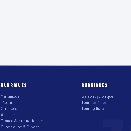
RUBRIQUES
RUBRIQUES
Martinique
Saison cyclonique
L'actu
Tour des Yoles
Caraïbes
Tour cycliste
À la une
France & Internationale
Guadeloupe & Guyane