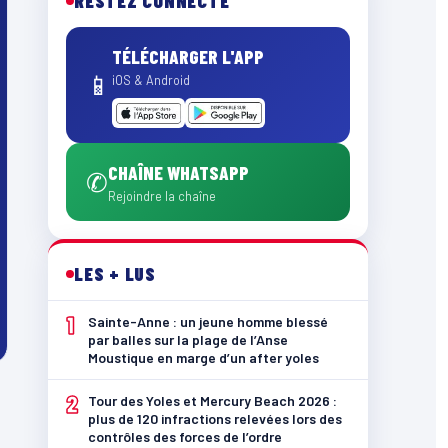
RESTEZ CONNECTÉ
TÉLÉCHARGER L'APP
📱
iOS & Android
CHAÎNE WHATSAPP
✆
Rejoindre la chaîne
LES + LUS
1
Sainte-Anne : un jeune homme blessé
par balles sur la plage de l’Anse
Moustique en marge d’un after yoles
2
Tour des Yoles et Mercury Beach 2026 :
plus de 120 infractions relevées lors des
contrôles des forces de l’ordre