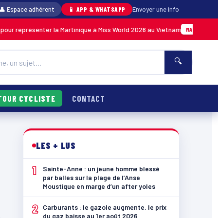
👤 Espace adhérent
📱 APP & WHATSAPP
Envoyer une info
our représenter la Martinique à Miss World 2026 au Vietnam
MARTINIQUE
🔍
TOUR CYCLISTE
CONTACT
LES + LUS
1
Sainte-Anne : un jeune homme blessé
par balles sur la plage de l’Anse
Moustique en marge d’un after yoles
2
Carburants : le gazole augmente, le prix
du gaz baisse au 1er août 2026