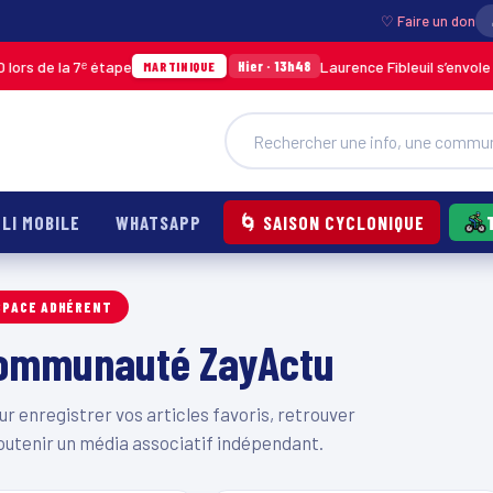
♡ Faire un don
rs de la 7ᵉ étape
Laurence Fibleuil s’envole p
Hier · 13h48
MARTINIQUE
LI MOBILE
WHATSAPP
🌀 SAISON CYCLONIQUE
SPACE ADHÉRENT
 communauté ZayActu
 enregistrer vos articles favoris, retrouver
outenir un média associatif indépendant.