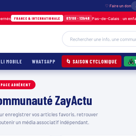
♡ Faire un don
és
Pas-de-Calais : un enfant g
07/08 · 13h46
FRANCE & INTERNATIONALE
LI MOBILE
WHATSAPP
🌀 SAISON CYCLONIQUE
SPACE ADHÉRENT
 communauté ZayActu
 enregistrer vos articles favoris, retrouver
outenir un média associatif indépendant.