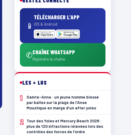
RESTEZ CONNECTÉ
TÉLÉCHARGER L'APP
📱
iOS & Android
CHAÎNE WHATSAPP
✆
Rejoindre la chaîne
LES + LUS
1
Sainte-Anne : un jeune homme blessé
par balles sur la plage de l’Anse
Moustique en marge d’un after yoles
2
Tour des Yoles et Mercury Beach 2026 :
plus de 120 infractions relevées lors des
contrôles des forces de l’ordre