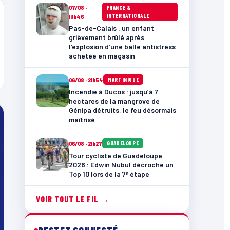
07/08 ·
FRANCE &
INTERNATIONALE
13h46
Pas-de-Calais : un enfant
grièvement brûlé après
l’explosion d’une balle antistress
achetée en magasin
06/08 · 21h54
MARTINIQUE
Incendie à Ducos : jusqu’à 7
hectares de la mangrove de
Génipa détruits, le feu désormais
maîtrisé
06/08 · 21h27
GUADELOUPE
Tour cycliste de Guadeloupe
2026 : Edwin Nubul décroche un
Top 10 lors de la 7ᵉ étape
VOIR TOUT LE FIL →