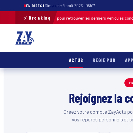
EN DIRECT
Dimanche 9 août 2026 · 05h17
⚡ Breaking
e une opération de terrain pour retrouver les derniers véhicules concern
ACTUS
RÉGIE PUB
APP
E
Rejoignez la
Créez votre compte ZayActu pour
vos repères personnels et s