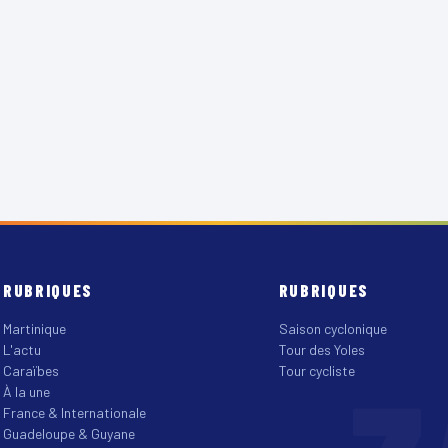
RUBRIQUES
RUBRIQUES
Martinique
Saison cyclonique
L'actu
Tour des Yoles
Caraïbes
Tour cycliste
À la une
France & Internationale
Guadeloupe & Guyane