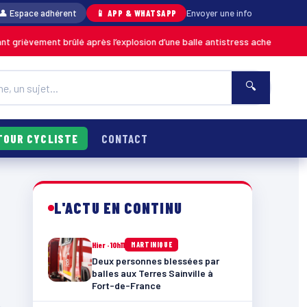
👤 Espace adhérent
📱 APP & WHATSAPP
Envoyer une info
rièvement brûlé après l’explosion d’une balle antistress achetée en maga
🔍
TOUR CYCLISTE
CONTACT
L'ACTU EN CONTINU
Hier · 10h11
MARTINIQUE
Deux personnes blessées par
balles aux Terres Sainville à
Fort-de-France