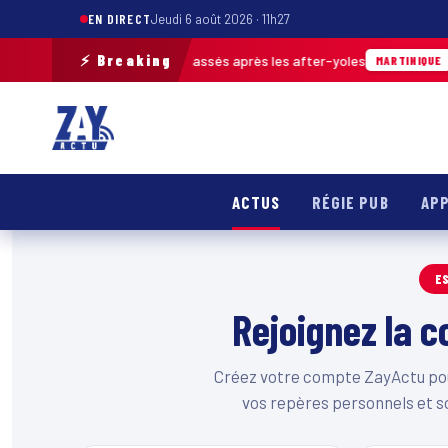
EN DIRECT
Jeudi 6 août 2026 · 11h27
⚡ Breaking
rès de 30 m³ de déchets ramassés après les after-yoles
0
MARTINIQUE
ACTUS
RÉGIE PUB
APP
E
Rejoignez la
Créez votre compte ZayActu pour
vos repères personnels et s