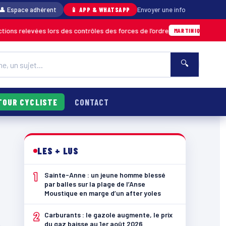
👤 Espace adhérent
📱 APP & WHATSAPP
Envoyer une info
ns relevées lors des contrôles des forces de l’ordre
04/08 
MARTINIQUE
🔍
TOUR CYCLISTE
CONTACT
LES + LUS
1
Sainte-Anne : un jeune homme blessé
par balles sur la plage de l’Anse
Moustique en marge d’un after yoles
2
Carburants : le gazole augmente, le prix
du gaz baisse au 1er août 2026