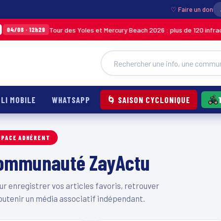
♡ Faire un don
Tour des Yoles et Mercury Beach 2026 : plus de 120 infractio
4/08 · 12h29
LI MOBILE
WHATSAPP
🌀 SAISON CYCLONIQUE
SPACE ADHÉRENT
 communauté ZayActu
 enregistrer vos articles favoris, retrouver
outenir un média associatif indépendant.