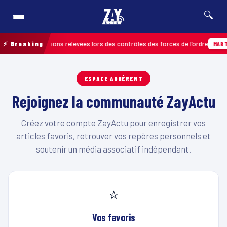
🔍
s de 120 infractions relevées lors des contrôles des forces de l’ordre
⚡ Breaking
MARTI
ESPACE ADHÉRENT
Rejoignez la communauté ZayActu
Créez votre compte ZayActu pour enregistrer vos
articles favoris, retrouver vos repères personnels et
soutenir un média associatif indépendant.
⭐
Vos favoris