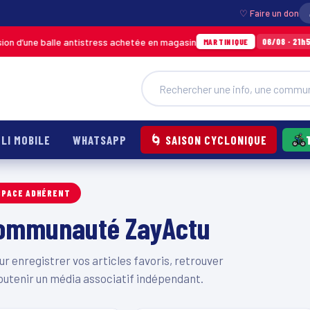
♡ Faire un don
 d’une balle antistress achetée en magasin
I
06/08 · 21h54
MARTINIQUE
LI MOBILE
WHATSAPP
🌀 SAISON CYCLONIQUE
SPACE ADHÉRENT
 communauté ZayActu
 enregistrer vos articles favoris, retrouver
outenir un média associatif indépendant.