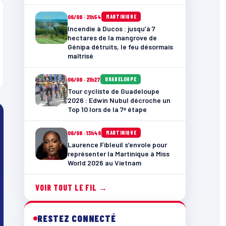
06/08 · 21h54
MARTINIQUE
Incendie à Ducos : jusqu’à 7
hectares de la mangrove de
Génipa détruits, le feu désormais
maîtrisé
06/08 · 21h27
GUADELOUPE
Tour cycliste de Guadeloupe
2026 : Edwin Nubul décroche un
Top 10 lors de la 7ᵉ étape
06/08 · 13h48
MARTINIQUE
Laurence Fibleuil s’envole pour
représenter la Martinique à Miss
World 2026 au Vietnam
VOIR TOUT LE FIL →
RESTEZ CONNECTÉ