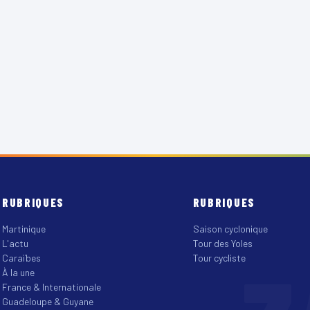
RUBRIQUES
RUBRIQUES
Martinique
Saison cyclonique
L'actu
Tour des Yoles
Caraïbes
Tour cycliste
À la une
France & Internationale
Guadeloupe & Guyane