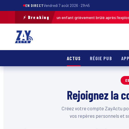
EN DIRECT
Vendredi 7 août 2026 · 21h45
⚡ Breaking
Pas-de-Calais : un enfant grièvement brûlé après l’explosion
ier · 13h46
ACTUS
RÉGIE PUB
APP
E
Rejoignez la
Créez votre compte ZayActu pour
vos repères personnels et s