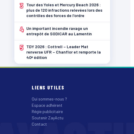
3
Tour des Yoles et Mercury Beach 2026 :
plus de 120 infractions relevées lors des
contrôles des forces de l’ordre
4
Un important incendie ravage un
entrepôt de SODICAR au Lamentin
5
TDY 2026 : Cottrell – Leader Mat
renverse UFR – Chanflor et remporte la
40ᵉ édition
LIENS UTILES
Qui sommes-nous ?
Espace adhérent
Régie publicitaire
Soutenir ZayActu
Contact