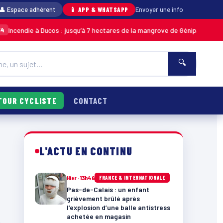
👤 Espace adhérent
📱 APP & WHATSAPP
Envoyer une info
ncendie à Ducos : jusqu’à 7 hectares de la mangrove de Génipa détruits, l
🔍
TOUR CYCLISTE
CONTACT
L'ACTU EN CONTINU
Hier · 13h46
FRANCE & INTERNATIONALE
Pas-de-Calais : un enfant
grièvement brûlé après
l’explosion d’une balle antistress
achetée en magasin