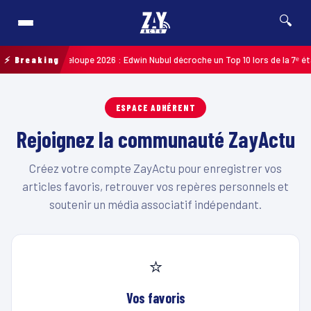
🔍
ycliste de Guadeloupe 2026 : Edwin Nubul décroche un Top 10 lors de la 7ᵉ éta
⚡ Breaking
ESPACE ADHÉRENT
Rejoignez la communauté ZayActu
Créez votre compte ZayActu pour enregistrer vos
articles favoris, retrouver vos repères personnels et
soutenir un média associatif indépendant.
⭐
Vos favoris