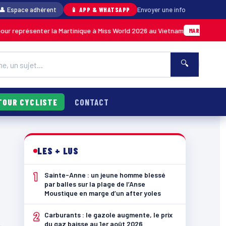
👤 Espace adhérent
📱 APP & WHATSAPP
Envoyer une info
r représenter la Martinique à Miss World 2026 au Vietnam
0
MARTINIQUE
🔍
TOUR CYCLISTE
CONTACT
LES + LUS
1
Sainte-Anne : un jeune homme blessé
par balles sur la plage de l’Anse
Moustique en marge d’un after yoles
2
Carburants : le gazole augmente, le prix
du gaz baisse au 1er août 2026