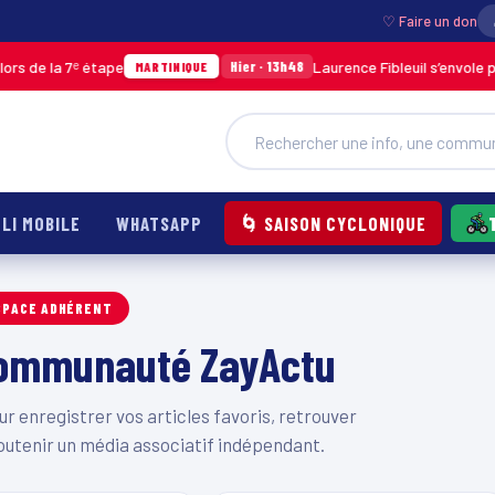
♡ Faire un don
 de la 7ᵉ étape
Laurence Fibleuil s’envole pou
Hier · 13h48
MARTINIQUE
LI MOBILE
WHATSAPP
🌀 SAISON CYCLONIQUE
SPACE ADHÉRENT
 communauté ZayActu
 enregistrer vos articles favoris, retrouver
outenir un média associatif indépendant.