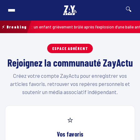
🔍
Pas-de-Calais : un enfant grièvement brûlé après l’explosion d’une balle an
⚡ Breaking
ESPACE ADHÉRENT
Rejoignez la communauté ZayActu
Créez votre compte ZayActu pour enregistrer vos
articles favoris, retrouver vos repères personnels et
soutenir un média associatif indépendant.
⭐
Vos favoris