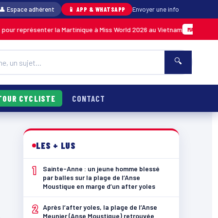
👤 Espace adhérent
📱 APP & WHATSAPP
Envoyer une info
our représenter la Martinique à Miss World 2026 au Vietnam
MARTINIQUE
🔍
TOUR CYCLISTE
CONTACT
LES + LUS
1
Sainte-Anne : un jeune homme blessé
par balles sur la plage de l’Anse
Moustique en marge d’un after yoles
2
Après l’after yoles, la plage de l’Anse
Meunier (Anse Moustique) retrouvée