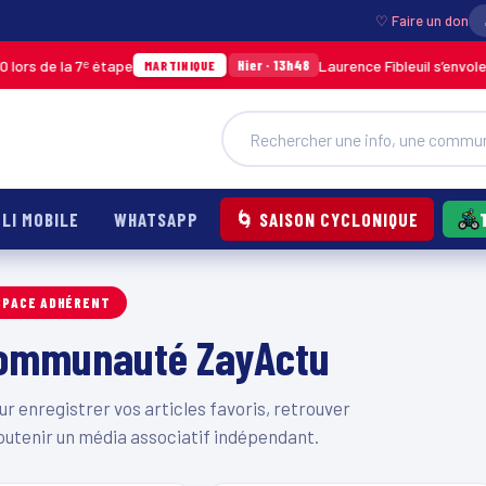
♡ Faire un don
rs de la 7ᵉ étape
Laurence Fibleuil s’envole p
Hier · 13h48
MARTINIQUE
LI MOBILE
WHATSAPP
🌀 SAISON CYCLONIQUE
SPACE ADHÉRENT
 communauté ZayActu
 enregistrer vos articles favoris, retrouver
outenir un média associatif indépendant.