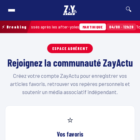
🔍
de déchets ramassés après les after-yoles
⚡ Breaking
04/08 · 12h29
Tour
MARTINIQUE
ESPACE ADHÉRENT
Rejoignez la communauté ZayActu
Créez votre compte ZayActu pour enregistrer vos
articles favoris, retrouver vos repères personnels et
soutenir un média associatif indépendant.
⭐
Vos favoris