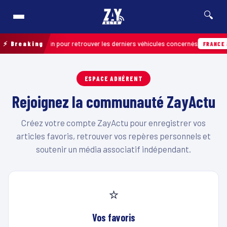
🔍
ation de terrain pour retrouver les derniers véhicules concernés
⚡ Breaking
FRANCE &
ESPACE ADHÉRENT
Rejoignez la communauté ZayActu
Créez votre compte ZayActu pour enregistrer vos
articles favoris, retrouver vos repères personnels et
soutenir un média associatif indépendant.
⭐
Vos favoris