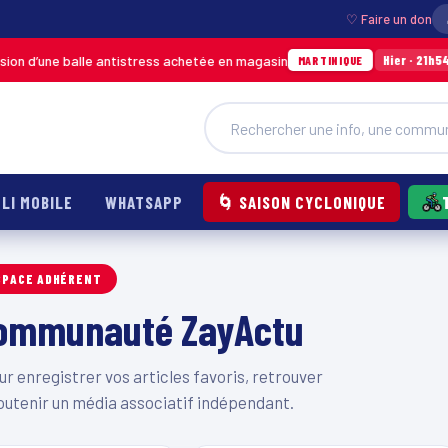
♡ Faire un don
 d’une balle antistress achetée en magasin
In
Hier · 21h54
MARTINIQUE
LI MOBILE
WHATSAPP
🌀 SAISON CYCLONIQUE
SPACE ADHÉRENT
 communauté ZayActu
 enregistrer vos articles favoris, retrouver
outenir un média associatif indépendant.