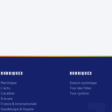
RUBRIQUES
RUBRIQUES
Martinique
Saison cyclonique
L'actu
Tour des Yoles
Caraïbes
Tour cycliste
À la une
France & Internationale
Guadeloupe & Guyane