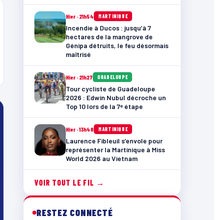
Hier · 21h54
MARTINIQUE
Incendie à Ducos : jusqu’à 7
hectares de la mangrove de
Génipa détruits, le feu désormais
maîtrisé
Hier · 21h27
GUADELOUPE
Tour cycliste de Guadeloupe
2026 : Edwin Nubul décroche un
Top 10 lors de la 7ᵉ étape
Hier · 13h48
MARTINIQUE
Laurence Fibleuil s’envole pour
représenter la Martinique à Miss
World 2026 au Vietnam
VOIR TOUT LE FIL →
RESTEZ CONNECTÉ