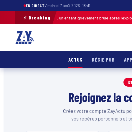
EN DIRECT
Vendredi 7 août 2026 · 18h11
⚡ Breaking
Pas-de-Calais : un enfant grièvement brûlé après l’explosion
Auj. · 13h46
ACTUS
RÉGIE PUB
APP
E
Rejoignez la
Créez votre compte ZayActu pour
vos repères personnels et s