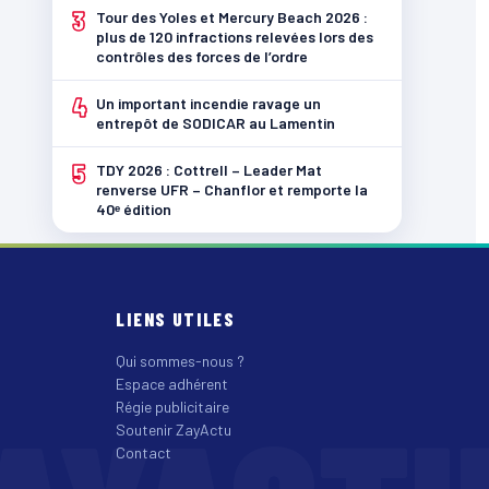
3
Tour des Yoles et Mercury Beach 2026 :
plus de 120 infractions relevées lors des
contrôles des forces de l’ordre
4
Un important incendie ravage un
entrepôt de SODICAR au Lamentin
5
TDY 2026 : Cottrell – Leader Mat
renverse UFR – Chanflor et remporte la
40ᵉ édition
LIENS UTILES
Qui sommes-nous ?
Espace adhérent
Régie publicitaire
Soutenir ZayActu
Contact