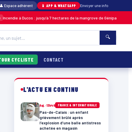
👤 Espace adhérent
📱 APP & WHATSAPP
Envoyer une info
cendie à Ducos : jusqu’à 7 hectares de la mangrove de Génipa détruits, le
🔍
TOUR CYCLISTE
CONTACT
L'ACTU EN CONTINU
Auj. · 13h46
FRANCE & INTERNATIONALE
Pas-de-Calais : un enfant
grièvement brûlé après
l’explosion d’une balle antistress
achetée en magasin