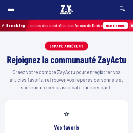
🔍
fractions relevées lors des contrôles des forces de l’ordre
⚡ Breaking
04/
MARTINIQUE
ESPACE ADHÉRENT
Rejoignez la communauté ZayActu
Créez votre compte ZayActu pour enregistrer vos
articles favoris, retrouver vos repères personnels et
soutenir un média associatif indépendant.
⭐
Vos favoris