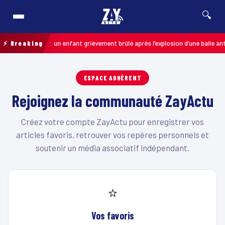
🔍
Pas-de-Calais : un enfant grièvement brûlé après l’explosion d’une balle an
⚡ Breaking
ESPACE ADHÉRENT
Rejoignez la communauté ZayActu
Créez votre compte ZayActu pour enregistrer vos
articles favoris, retrouver vos repères personnels et
soutenir un média associatif indépendant.
⭐
Vos favoris