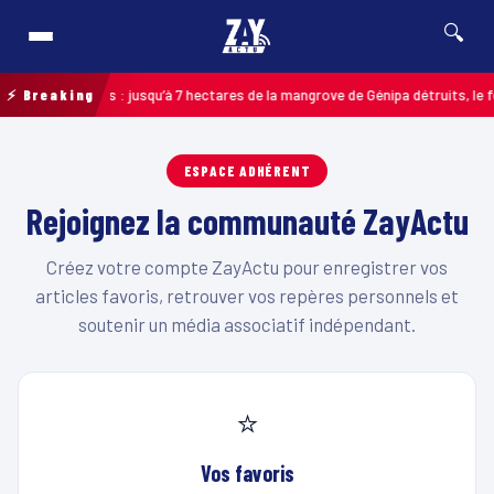
🔍
Incendie à Ducos : jusqu’à 7 hectares de la mangrove de Génipa détruits, le f
⚡ Breaking
ESPACE ADHÉRENT
Rejoignez la communauté ZayActu
Créez votre compte ZayActu pour enregistrer vos
articles favoris, retrouver vos repères personnels et
soutenir un média associatif indépendant.
⭐
Vos favoris