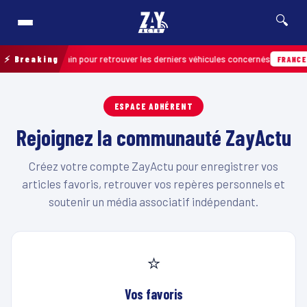
🔍
ration de terrain pour retrouver les derniers véhicules concernés
⚡ Breaking
FRANCE &
ESPACE ADHÉRENT
Rejoignez la communauté ZayActu
Créez votre compte ZayActu pour enregistrer vos
articles favoris, retrouver vos repères personnels et
soutenir un média associatif indépendant.
⭐
Vos favoris