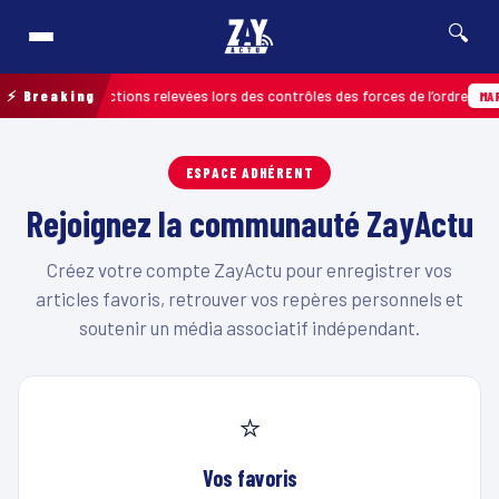
🔍
us de 120 infractions relevées lors des contrôles des forces de l’ordre
⚡ Breaking
MART
ESPACE ADHÉRENT
Rejoignez la communauté ZayActu
Créez votre compte ZayActu pour enregistrer vos
articles favoris, retrouver vos repères personnels et
soutenir un média associatif indépendant.
⭐
Vos favoris