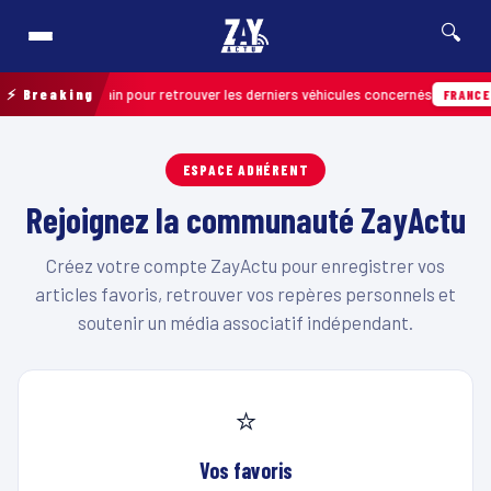
🔍
ration de terrain pour retrouver les derniers véhicules concernés
⚡ Breaking
FRANCE &
ESPACE ADHÉRENT
Rejoignez la communauté ZayActu
Créez votre compte ZayActu pour enregistrer vos
articles favoris, retrouver vos repères personnels et
soutenir un média associatif indépendant.
⭐
Vos favoris