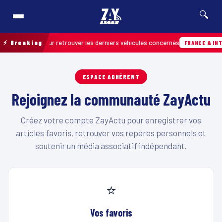
🔍
n de terrain pour retrouver les derniers véhicules concernés
⚡ Breaking
FRANCE & INTE
ESPACE ADHÉRENT
Rejoignez la communauté ZayActu
Créez votre compte ZayActu pour enregistrer vos
articles favoris, retrouver vos repères personnels et
soutenir un média associatif indépendant.
⭐
Vos favoris