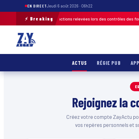
EN DIRECT
Jeudi 6 août 2026 · 06h22
⚡ Breaking
each 2026 : plus de 120 infractions relevées lors des contrôles des forces
ACTUS
RÉGIE PUB
APP
E
Rejoignez la
Créez votre compte ZayActu pour
vos repères personnels et s