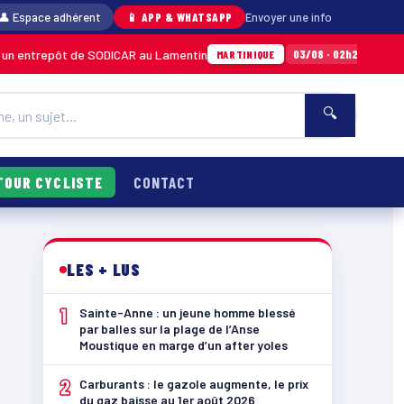
👤 Espace adhérent
📱 APP & WHATSAPP
Envoyer une info
 entrepôt de SODICAR au Lamentin
Sainte-A
03/08 · 02h24
MARTINIQUE
🔍
TOUR CYCLISTE
CONTACT
LES + LUS
1
Sainte-Anne : un jeune homme blessé
par balles sur la plage de l’Anse
Moustique en marge d’un after yoles
2
Carburants : le gazole augmente, le prix
du gaz baisse au 1er août 2026