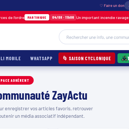
♡ Faire un don
 de l’ordre
Un important incendie ravage un
04/08 · 11h06
MARTINIQUE
LI MOBILE
WHATSAPP
🌀 SAISON CYCLONIQUE
SPACE ADHÉRENT
 communauté ZayActu
 enregistrer vos articles favoris, retrouver
outenir un média associatif indépendant.