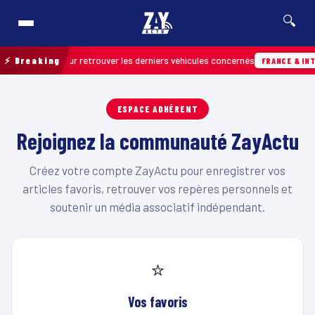
🔍
n de terrain pour retrouver les derniers véhicules concernés
⚡ Breaking
FRANCE & INTE
ESPACE ADHÉRENT
Rejoignez la communauté ZayActu
Créez votre compte ZayActu pour enregistrer vos
articles favoris, retrouver vos repères personnels et
soutenir un média associatif indépendant.
⭐
Vos favoris