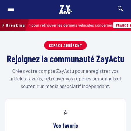
🔍
ation de terrain pour retrouver les derniers véhicules concernés
⚡ Breaking
FRANCE & 
ESPACE ADHÉRENT
Rejoignez la communauté ZayActu
Créez votre compte ZayActu pour enregistrer vos
articles favoris, retrouver vos repères personnels et
soutenir un média associatif indépendant.
⭐
Vos favoris