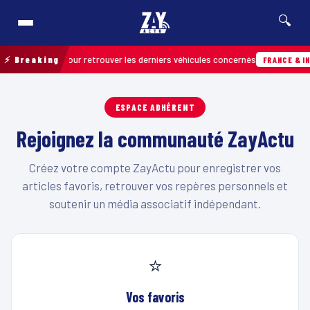
🔍
on de terrain pour retrouver les derniers véhicules concernés
⚡ Breaking
FRANCE & INT
ESPACE ADHÉRENT
Rejoignez la communauté ZayActu
Créez votre compte ZayActu pour enregistrer vos
articles favoris, retrouver vos repères personnels et
soutenir un média associatif indépendant.
⭐
Vos favoris