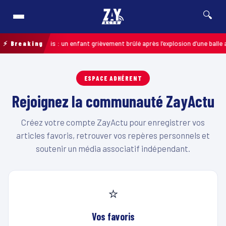
🔍
46
⚡ Breaking
Pas-de-Calais : un enfant grièvement brûlé après l’explosion d’une balle 
ESPACE ADHÉRENT
Rejoignez la communauté ZayActu
Créez votre compte ZayActu pour enregistrer vos
articles favoris, retrouver vos repères personnels et
soutenir un média associatif indépendant.
⭐
Vos favoris