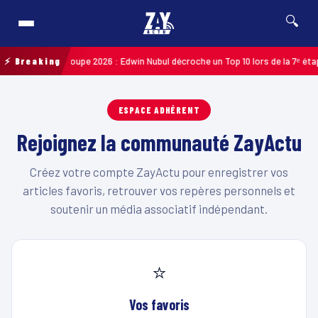
🔍
cliste de Guadeloupe 2026 : Edwin Nubul décroche un Top 10 lors de la 7ᵉ étap
⚡ Breaking
ESPACE ADHÉRENT
Rejoignez la communauté ZayActu
Créez votre compte ZayActu pour enregistrer vos
articles favoris, retrouver vos repères personnels et
soutenir un média associatif indépendant.
⭐
Vos favoris