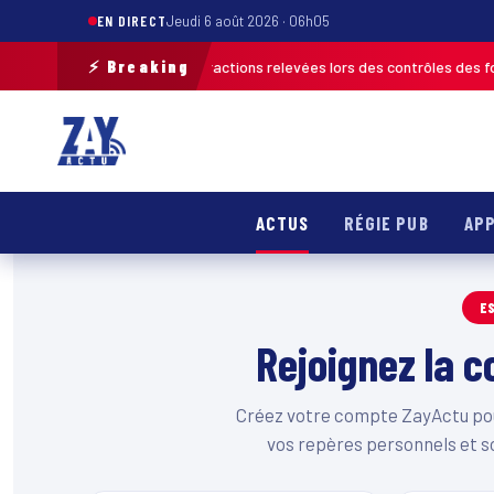
EN DIRECT
Jeudi 6 août 2026 · 06h05
⚡ Breaking
Beach 2026 : plus de 120 infractions relevées lors des contrôles des force
ACTUS
RÉGIE PUB
APP
E
Rejoignez la
Créez votre compte ZayActu pour
vos repères personnels et s