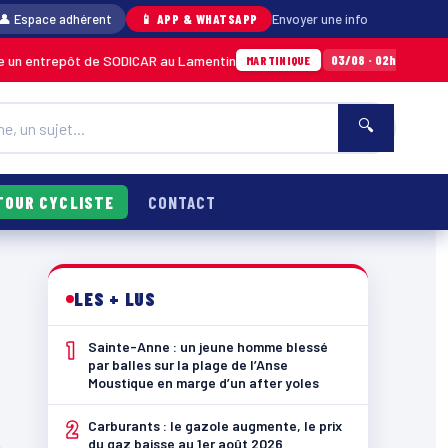
👤 Espace adhérent
📱 APP & WHATSAPP
Envoyer une info
n entrepôt de SODICAR au Lamentin
Sainte-A
03/08 · 02h24
MARTINIQUE
🔍
TOUR CYCLISTE
CONTACT
LES + LUS
1
Sainte-Anne : un jeune homme blessé
par balles sur la plage de l’Anse
Moustique en marge d’un after yoles
2
Carburants : le gazole augmente, le prix
du gaz baisse au 1er août 2026