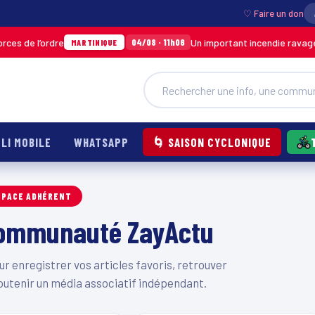
♡ Faire un don
s de l’ordre
Un important incendie ravage u
04/08 · 11h06
MARTINIQUE
LI MOBILE
WHATSAPP
🌀 SAISON CYCLONIQUE
SPACE ADHÉRENT
 communauté ZayActu
 enregistrer vos articles favoris, retrouver
outenir un média associatif indépendant.