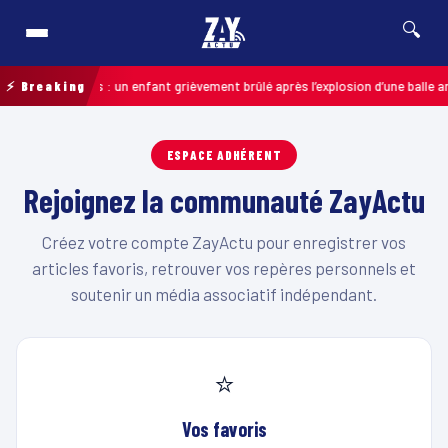
🔍
6
⚡ Breaking
Pas-de-Calais : un enfant grièvement brûlé après l’explosion d’une balle a
ESPACE ADHÉRENT
Rejoignez la communauté ZayActu
Créez votre compte ZayActu pour enregistrer vos
articles favoris, retrouver vos repères personnels et
soutenir un média associatif indépendant.
⭐
Vos favoris