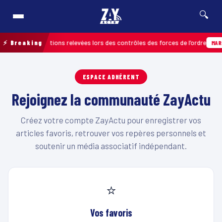
🔍
us de 120 infractions relevées lors des contrôles des forces de l’ordre
⚡ Breaking
MART
ESPACE ADHÉRENT
Rejoignez la communauté ZayActu
Créez votre compte ZayActu pour enregistrer vos
articles favoris, retrouver vos repères personnels et
soutenir un média associatif indépendant.
⭐
Vos favoris