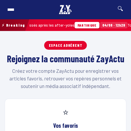
🔍
de déchets ramassés après les after-yoles
⚡ Breaking
04/08 · 12h29
Tou
MARTINIQUE
ESPACE ADHÉRENT
Rejoignez la communauté ZayActu
Créez votre compte ZayActu pour enregistrer vos
articles favoris, retrouver vos repères personnels et
soutenir un média associatif indépendant.
⭐
Vos favoris