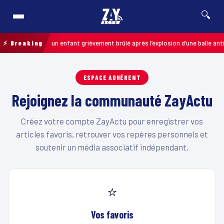
🔍
Pas-de-Calais : un enfant grièvement brûlé après l’explosion d’une balle ant
⚡ Breaking
ESPACE ADHÉRENT
Rejoignez la communauté ZayActu
Créez votre compte ZayActu pour enregistrer vos
articles favoris, retrouver vos repères personnels et
soutenir un média associatif indépendant.
⭐
Vos favoris