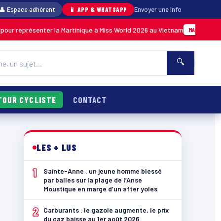
👤 Espace adhérent
📱 APP & WHATSAPP
Envoyer une info
our représenter la Martinique à Miss World 2026 au Vietnam
MARTINIQUE
🔍
TOUR CYCLISTE
CONTACT
LES + LUS
1
Sainte-Anne : un jeune homme blessé
par balles sur la plage de l’Anse
Moustique en marge d’un after yoles
2
Carburants : le gazole augmente, le prix
du gaz baisse au 1er août 2026