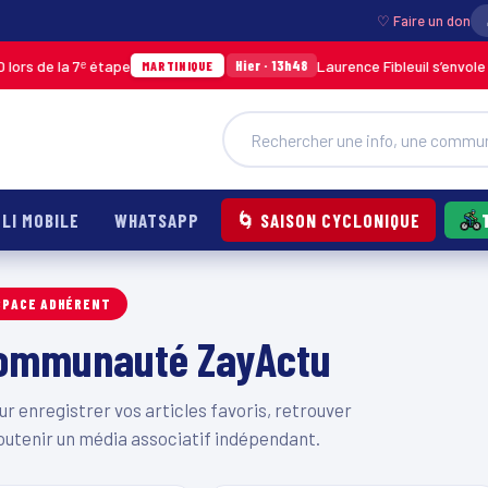
♡ Faire un don
rs de la 7ᵉ étape
Laurence Fibleuil s’envole p
Hier · 13h48
MARTINIQUE
LI MOBILE
WHATSAPP
🌀 SAISON CYCLONIQUE
SPACE ADHÉRENT
 communauté ZayActu
 enregistrer vos articles favoris, retrouver
outenir un média associatif indépendant.