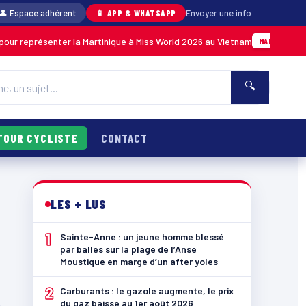
👤 Espace adhérent
📱 APP & WHATSAPP
Envoyer une info
our représenter la Martinique à Miss World 2026 au Vietnam
MARTINIQUE
🔍
TOUR CYCLISTE
CONTACT
LES + LUS
1
Sainte-Anne : un jeune homme blessé
par balles sur la plage de l’Anse
Moustique en marge d’un after yoles
2
Carburants : le gazole augmente, le prix
du gaz baisse au 1er août 2026