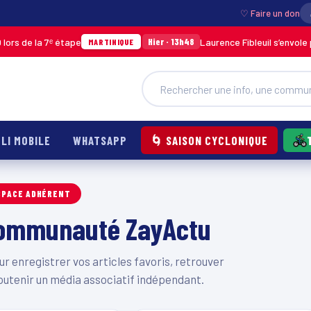
♡ Faire un don
rs de la 7ᵉ étape
Laurence Fibleuil s’envole p
Hier · 13h48
MARTINIQUE
LI MOBILE
WHATSAPP
🌀 SAISON CYCLONIQUE
SPACE ADHÉRENT
 communauté ZayActu
 enregistrer vos articles favoris, retrouver
outenir un média associatif indépendant.