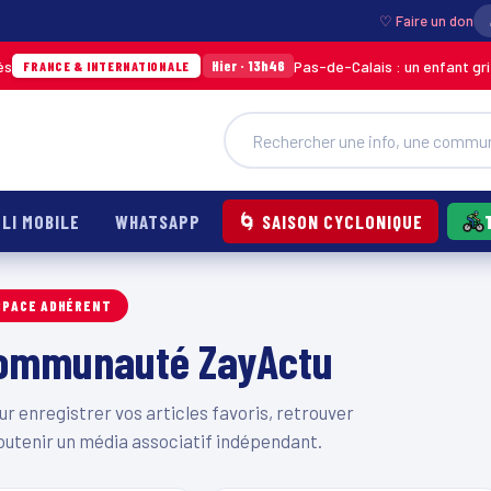
♡ Faire un don
Pas-de-Calais : un enfant grièvem
Hier · 13h46
FRANCE & INTERNATIONALE
LI MOBILE
WHATSAPP
🌀 SAISON CYCLONIQUE
SPACE ADHÉRENT
 communauté ZayActu
 enregistrer vos articles favoris, retrouver
outenir un média associatif indépendant.