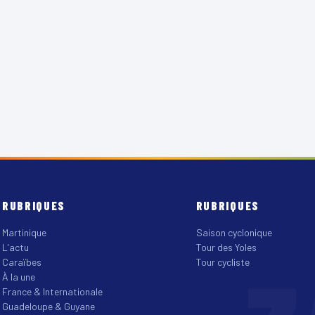
RUBRIQUES
RUBRIQUES
Martinique
Saison cyclonique
L'actu
Tour des Yoles
Caraïbes
Tour cycliste
À la une
France & Internationale
Guadeloupe & Guyane