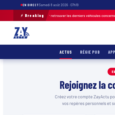
EN DIRECT
Samedi 8 août 2026 · 07h19
⚡ Breaking
e opération de terrain pour retrouver les derniers véhicules concernés
ACTUS
RÉGIE PUB
APP
E
Rejoignez la
Créez votre compte ZayActu pour
vos repères personnels et s