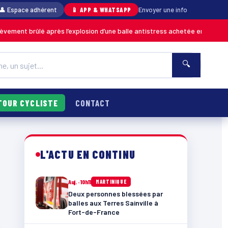
👤 Espace adhérent
📱 APP & WHATSAPP
Envoyer une info
ent brûlé après l’explosion d’une balle antistress achetée en magasin
M
🔍
TOUR CYCLISTE
CONTACT
L'ACTU EN CONTINU
Auj. · 10h11
MARTINIQUE
Deux personnes blessées par
balles aux Terres Sainville à
Fort-de-France