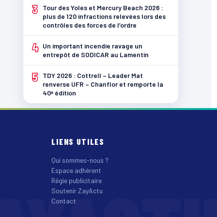
3
Tour des Yoles et Mercury Beach 2026 :
plus de 120 infractions relevées lors des
contrôles des forces de l’ordre
4
Un important incendie ravage un
entrepôt de SODICAR au Lamentin
5
TDY 2026 : Cottrell – Leader Mat
renverse UFR – Chanflor et remporte la
40ᵉ édition
LIENS UTILES
Qui sommes-nous ?
Espace adhérent
Régie publicitaire
Soutenir ZayActu
Contact