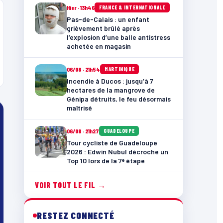
Hier · 13h46
FRANCE & INTERNATIONALE
Pas-de-Calais : un enfant
grièvement brûlé après
l’explosion d’une balle antistress
achetée en magasin
06/08 · 21h54
MARTINIQUE
Incendie à Ducos : jusqu’à 7
hectares de la mangrove de
Génipa détruits, le feu désormais
maîtrisé
06/08 · 21h27
GUADELOUPE
Tour cycliste de Guadeloupe
2026 : Edwin Nubul décroche un
Top 10 lors de la 7ᵉ étape
VOIR TOUT LE FIL →
RESTEZ CONNECTÉ