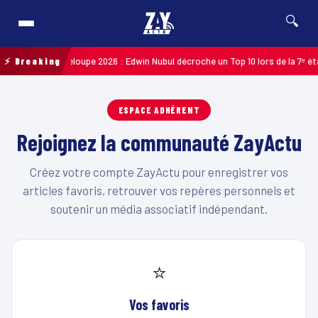
🔍
ycliste de Guadeloupe 2026 : Edwin Nubul décroche un Top 10 lors de la 7ᵉ éta
⚡ Breaking
ESPACE ADHÉRENT
Rejoignez la communauté ZayActu
Créez votre compte ZayActu pour enregistrer vos
articles favoris, retrouver vos repères personnels et
soutenir un média associatif indépendant.
⭐
Vos favoris