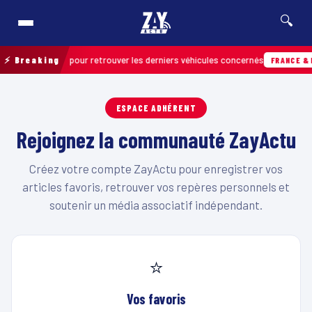
🔍
ion de terrain pour retrouver les derniers véhicules concernés
⚡ Breaking
FRANCE & I
ESPACE ADHÉRENT
Rejoignez la communauté ZayActu
Créez votre compte ZayActu pour enregistrer vos
articles favoris, retrouver vos repères personnels et
soutenir un média associatif indépendant.
⭐
Vos favoris