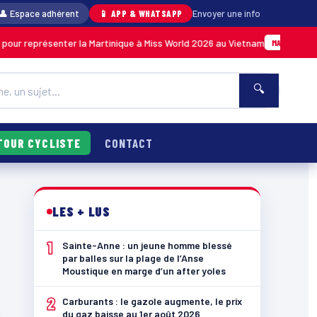
👤 Espace adhérent
📱 APP & WHATSAPP
Envoyer une info
our représenter la Martinique à Miss World 2026 au Vietnam
MARTINIQUE
🔍
TOUR CYCLISTE
CONTACT
LES + LUS
1
Sainte-Anne : un jeune homme blessé
par balles sur la plage de l’Anse
Moustique en marge d’un after yoles
2
Carburants : le gazole augmente, le prix
du gaz baisse au 1er août 2026