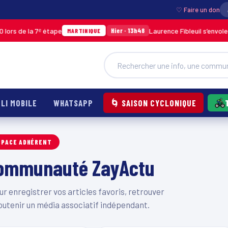
♡ Faire un don
rs de la 7ᵉ étape
Laurence Fibleuil s’envole p
Hier · 13h48
MARTINIQUE
LI MOBILE
WHATSAPP
🌀 SAISON CYCLONIQUE
SPACE ADHÉRENT
 communauté ZayActu
 enregistrer vos articles favoris, retrouver
outenir un média associatif indépendant.