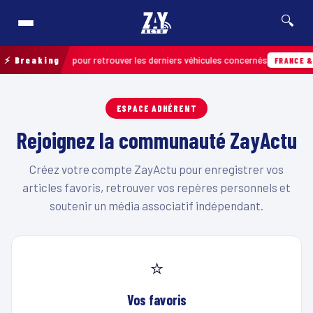
🔍
tion de terrain pour retrouver les derniers véhicules concernés
⚡ Breaking
FRANCE & I
ESPACE ADHÉRENT
Rejoignez la communauté ZayActu
Créez votre compte ZayActu pour enregistrer vos
articles favoris, retrouver vos repères personnels et
soutenir un média associatif indépendant.
⭐
Vos favoris