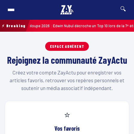
🔍
ycliste de Guadeloupe 2026 : Edwin Nubul décroche un Top 10 lors de la 7ᵉ éta
⚡ Breaking
ESPACE ADHÉRENT
Rejoignez la communauté ZayActu
Créez votre compte ZayActu pour enregistrer vos
articles favoris, retrouver vos repères personnels et
soutenir un média associatif indépendant.
⭐
Vos favoris