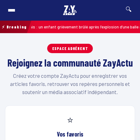
🔍
46
⚡ Breaking
Pas-de-Calais : un enfant grièvement brûlé après l’explosion d’une balle 
ESPACE ADHÉRENT
Rejoignez la communauté ZayActu
Créez votre compte ZayActu pour enregistrer vos
articles favoris, retrouver vos repères personnels et
soutenir un média associatif indépendant.
⭐
Vos favoris