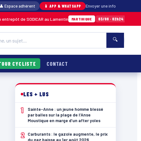
👤 Espace adhérent
📱 APP & WHATSAPP
Envoyer une info
ntrepôt de SODICAR au Lamentin
Sainte-Anne
03/08 · 02h24
MARTINIQUE
🔍
TOUR CYCLISTE
CONTACT
LES + LUS
1
Sainte-Anne : un jeune homme blessé
par balles sur la plage de l’Anse
Moustique en marge d’un after yoles
2
Carburants : le gazole augmente, le prix
du gaz baisse au 1er août 2026