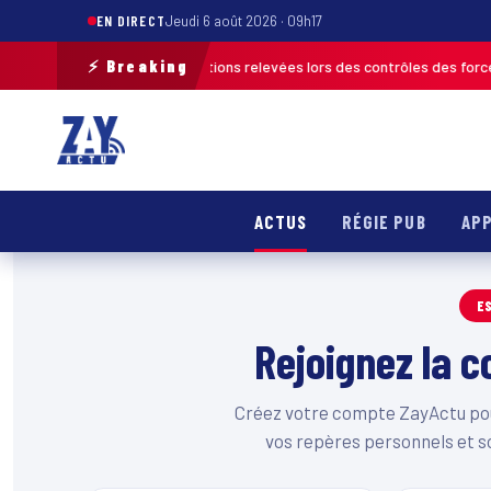
EN DIRECT
Jeudi 6 août 2026 · 09h17
⚡ Breaking
h 2026 : plus de 120 infractions relevées lors des contrôles des forces d
ACTUS
RÉGIE PUB
APP
E
Rejoignez la
Créez votre compte ZayActu pour
vos repères personnels et s