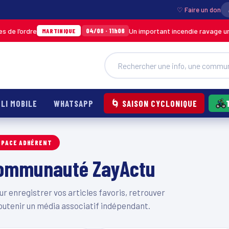
♡ Faire un don
e l’ordre
Un important incendie ravage un e
04/08 · 11h06
MARTINIQUE
LI MOBILE
WHATSAPP
🌀 SAISON CYCLONIQUE
SPACE ADHÉRENT
 communauté ZayActu
 enregistrer vos articles favoris, retrouver
outenir un média associatif indépendant.