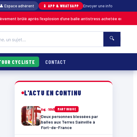
👤 Espace adhérent
📱 APP & WHATSAPP
Envoyer une info
ent brûlé après l’explosion d’une balle antistress achetée en magasin
M
🔍
TOUR CYCLISTE
CONTACT
L'ACTU EN CONTINU
Auj. · 10h11
MARTINIQUE
Deux personnes blessées par
balles aux Terres Sainville à
Fort-de-France