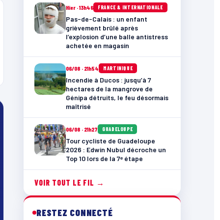
Hier · 13h46
FRANCE & INTERNATIONALE
Pas-de-Calais : un enfant
grièvement brûlé après
l’explosion d’une balle antistress
achetée en magasin
06/08 · 21h54
MARTINIQUE
Incendie à Ducos : jusqu’à 7
hectares de la mangrove de
Génipa détruits, le feu désormais
maîtrisé
06/08 · 21h27
GUADELOUPE
Tour cycliste de Guadeloupe
2026 : Edwin Nubul décroche un
Top 10 lors de la 7ᵉ étape
VOIR TOUT LE FIL →
RESTEZ CONNECTÉ