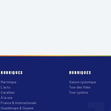
RUBRIQUES
RUBRIQUES
Martinique
Saison cyclonique
L'actu
Tour des Yoles
Caraïbes
Tour cycliste
À la une
France & Internationale
Guadeloupe & Guyane