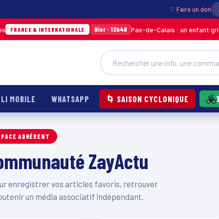
♡ Faire un don
Pas-de-Calais : un enfant grièvem
Hier · 13h46
FRANCE & INTERNATIONALE
LI MOBILE
WHATSAPP
🌀 SAISON CYCLONIQUE
SPACE ADHÉRENT
 communauté ZayActu
 enregistrer vos articles favoris, retrouver
outenir un média associatif indépendant.