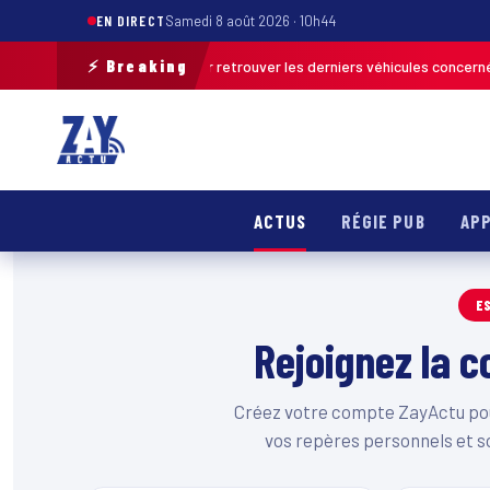
EN DIRECT
Samedi 8 août 2026 · 10h44
⚡ Breaking
e opération de terrain pour retrouver les derniers véhicules concernés
ACTUS
RÉGIE PUB
APP
E
Rejoignez la
Créez votre compte ZayActu pour
vos repères personnels et s