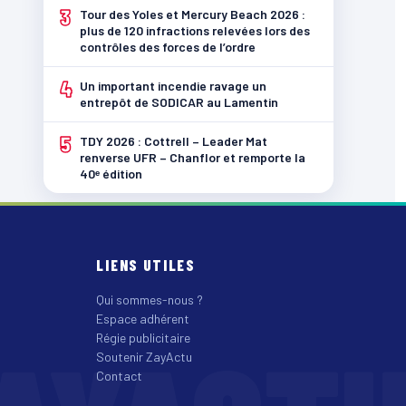
3
Tour des Yoles et Mercury Beach 2026 :
plus de 120 infractions relevées lors des
contrôles des forces de l’ordre
4
Un important incendie ravage un
entrepôt de SODICAR au Lamentin
5
TDY 2026 : Cottrell – Leader Mat
renverse UFR – Chanflor et remporte la
40ᵉ édition
LIENS UTILES
Qui sommes-nous ?
Espace adhérent
Régie publicitaire
Soutenir ZayActu
Contact