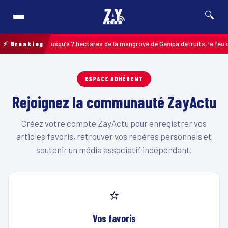
🔍
endie à Ducos : jusqu’à 7 hectares de la mangrove de Génipa détruits, le feu 
⚡ Breaking
ESPACE ADHÉRENT
Rejoignez la communauté ZayActu
Créez votre compte ZayActu pour enregistrer vos
articles favoris, retrouver vos repères personnels et
soutenir un média associatif indépendant.
⭐
Vos favoris