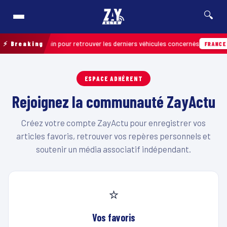
🔍
ration de terrain pour retrouver les derniers véhicules concernés
⚡ Breaking
FRANCE &
ESPACE ADHÉRENT
Rejoignez la communauté ZayActu
Créez votre compte ZayActu pour enregistrer vos
articles favoris, retrouver vos repères personnels et
soutenir un média associatif indépendant.
⭐
Vos favoris