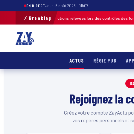
EN DIRECT
Jeudi 6 août 2026 · 01h07
⚡ Breaking
ach 2026 : plus de 120 infractions relevées lors des contrôles des forces
ACTUS
RÉGIE PUB
APP
E
Rejoignez la
Créez votre compte ZayActu pour
vos repères personnels et s