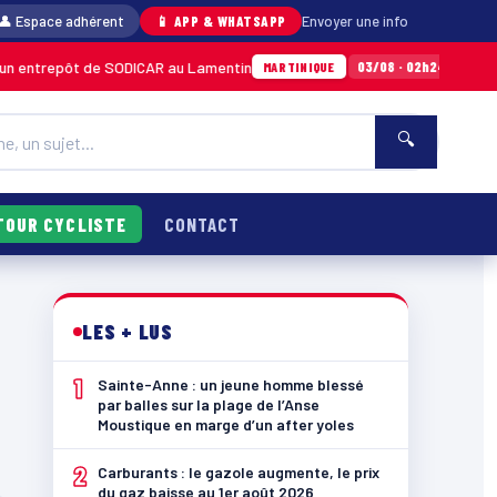
👤 Espace adhérent
📱 APP & WHATSAPP
Envoyer une info
 entrepôt de SODICAR au Lamentin
Sainte-An
03/08 · 02h24
MARTINIQUE
🔍
TOUR CYCLISTE
CONTACT
LES + LUS
1
Sainte-Anne : un jeune homme blessé
par balles sur la plage de l’Anse
Moustique en marge d’un after yoles
2
Carburants : le gazole augmente, le prix
du gaz baisse au 1er août 2026