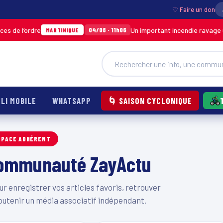
♡ Faire un don
 de l’ordre
Un important incendie ravage un
04/08 · 11h06
MARTINIQUE
LI MOBILE
WHATSAPP
🌀 SAISON CYCLONIQUE
SPACE ADHÉRENT
 communauté ZayActu
 enregistrer vos articles favoris, retrouver
outenir un média associatif indépendant.