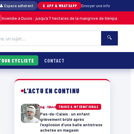
👤 Espace adhérent
📱 APP & WHATSAPP
Envoyer une info
endie à Ducos : jusqu’à 7 hectares de la mangrove de Génipa détruits, le 
🔍
TOUR CYCLISTE
CONTACT
L'ACTU EN CONTINU
Auj. · 13h46
FRANCE & INTERNATIONALE
Pas-de-Calais : un enfant
grièvement brûlé après
l’explosion d’une balle antistress
achetée en magasin