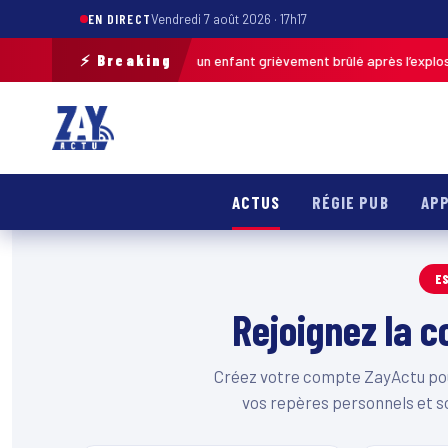
EN DIRECT
Vendredi 7 août 2026 · 17h17
⚡ Breaking
Pas-de-Calais : un enfant grièvement brûlé après l’explosion
Auj. · 13h46
ACTUS
RÉGIE PUB
APP
E
Rejoignez la
Créez votre compte ZayActu pour
vos repères personnels et s