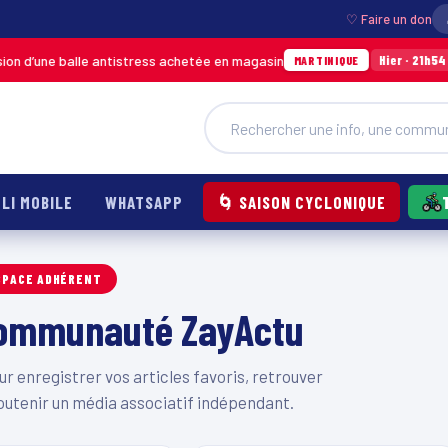
♡ Faire un don
 d’une balle antistress achetée en magasin
Inc
Hier · 21h54
MARTINIQUE
LI MOBILE
WHATSAPP
🌀 SAISON CYCLONIQUE
SPACE ADHÉRENT
 communauté ZayActu
 enregistrer vos articles favoris, retrouver
outenir un média associatif indépendant.