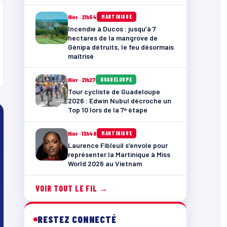
Hier · 21h54
MARTINIQUE
Incendie à Ducos : jusqu’à 7
hectares de la mangrove de
Génipa détruits, le feu désormais
maîtrisé
Hier · 21h27
GUADELOUPE
Tour cycliste de Guadeloupe
2026 : Edwin Nubul décroche un
Top 10 lors de la 7ᵉ étape
Hier · 13h48
MARTINIQUE
Laurence Fibleuil s’envole pour
représenter la Martinique à Miss
World 2026 au Vietnam
VOIR TOUT LE FIL →
RESTEZ CONNECTÉ