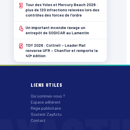
3
Tour des Yoles et Mercury Beach 2026 :
plus de 120 infractions relevées lors des
contrôles des forces de l’ordre
4
Un important incendie ravage un
entrepôt de SODICAR au Lamentin
5
TDY 2026 : Cottrell – Leader Mat
renverse UFR – Chanflor et remporte la
40ᵉ édition
LIENS UTILES
Qui sommes-nous ?
Espace adhérent
Régie publicitaire
Soutenir ZayActu
Contact