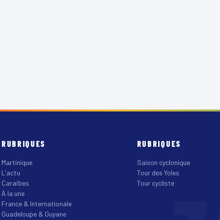
RUBRIQUES
RUBRIQUES
Martinique
Saison cyclonique
L'actu
Tour des Yoles
Caraïbes
Tour cycliste
À la une
France & Internationale
Guadeloupe & Guyane