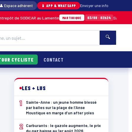
👤 Espace adhérent
📱 APP & WHATSAPP
Envoyer une info
repôt de SODICAR au Lamentin
Sainte-Anne :
03/08 · 02h24
MARTINIQUE
🔍
TOUR CYCLISTE
CONTACT
LES + LUS
1
Sainte-Anne : un jeune homme blessé
par balles sur la plage de l’Anse
Moustique en marge d’un after yoles
2
Carburants : le gazole augmente, le prix
du gaz baisse au 1er août 2026