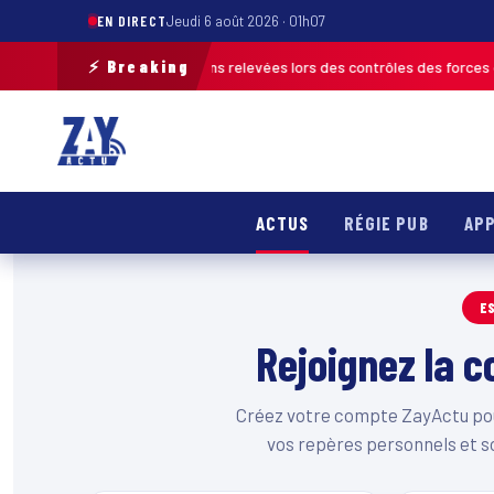
EN DIRECT
Jeudi 6 août 2026 · 01h07
⚡ Breaking
2026 : plus de 120 infractions relevées lors des contrôles des forces de 
ACTUS
RÉGIE PUB
APP
E
Rejoignez la
Créez votre compte ZayActu pour
vos repères personnels et s