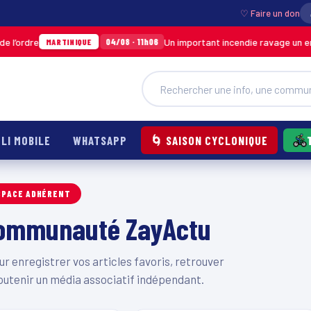
♡ Faire un don
l’ordre
Un important incendie ravage un ent
04/08 · 11h06
MARTINIQUE
LI MOBILE
WHATSAPP
🌀 SAISON CYCLONIQUE
SPACE ADHÉRENT
 communauté ZayActu
 enregistrer vos articles favoris, retrouver
outenir un média associatif indépendant.