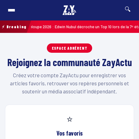
🔍
ycliste de Guadeloupe 2026 : Edwin Nubul décroche un Top 10 lors de la 7ᵉ éta
⚡ Breaking
ESPACE ADHÉRENT
Rejoignez la communauté ZayActu
Créez votre compte ZayActu pour enregistrer vos
articles favoris, retrouver vos repères personnels et
soutenir un média associatif indépendant.
⭐
Vos favoris